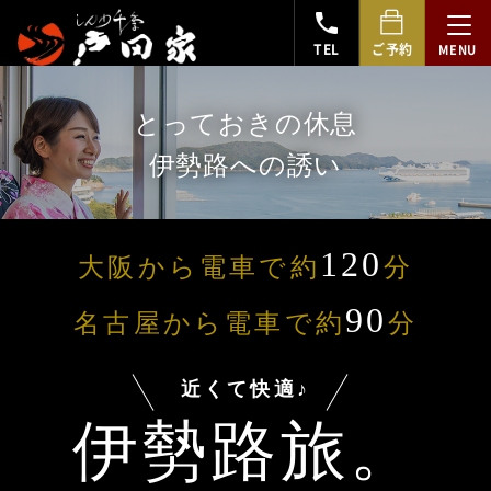
TEL
ご予約
とっておきの休息
伊勢路への誘い
120
大阪から電車で約
分
90
名古屋から電車で約
分
近くて快適♪
伊勢路旅。